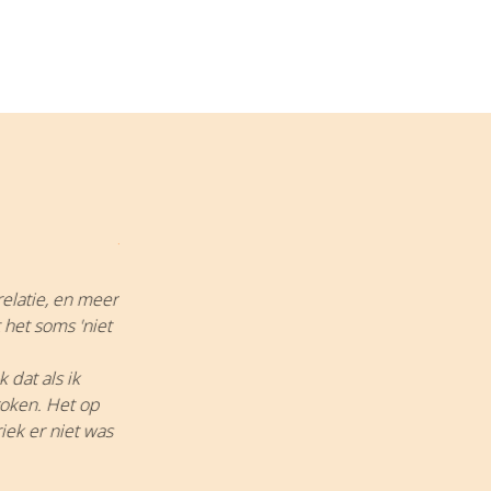
Volstrekt onpartijdig...
elatie, en meer
Mijn echtgenote en ik hadden toch vrij regelm
 het soms 'niet
ik de hele dag thuiskwam (afgezien van mijn activ
kwaliteitssportverenigingen en commissariaten
 dat als ik
naar relatiecoaching. Inderdaad, we hebben too
roken. Het op
overzien en te beheersen, onszelf wat te bezin
iek er niet was
kinderen en kleinkinderen een geruststelling. En 