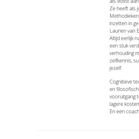
als violist a
Ze heeft als 
Methodieken u
inzetten in g
Laurien van E
Altijd eerlijk
een stuk verd
verhouding m
zelfkennis, su
jezelf.
Cognitieve t
en filosofisc
vooruitgang 
lagere kosten
En een coach