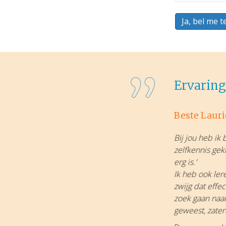
telefoonnu
*
Ervaring
Beste Lauri
ijk genoeg om mee te leven, (ook al heb ik dan
Bij jou heb ik
 mensen aan te kijken, mijn lichaamstaal aan te
zelfkennis gek
ntact leggen. Niet bang zijn voor afgang. Onze
erg is.'
bittere noten gekraakt onder begeleiding van
Ik heb ook lere
schapsplan en kunnen verder met elkaar als
zwijg dat effe
e hebben we afgesproken weer bij haar langs te
zoek gaan naar
geweest, zate