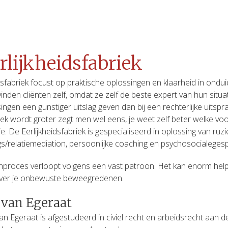
rlijkheidsfabriek
dsfabriek focust op praktische oplossingen en klaarheid in onduid
inden cliënten zelf, omdat ze zelf de beste expert van hun situati
ingen een gunstiger uitslag geven dan bij een rechterlijke uitspra
ek wordt groter zegt men wel eens, je weet zelf beter welke voo
ie. De Eerlijkheidsfabriek is gespecialiseerd in oplossing van ruz
s/relatiemediation, persoonlijke coaching en psychosocialeges
proces verloopt volgens een vast patroon. Het kan enorm helpen 
over je onbewuste beweegredenen.
 van Egeraat
an Egeraat is afgestudeerd in civiel recht en arbeidsrecht aan de