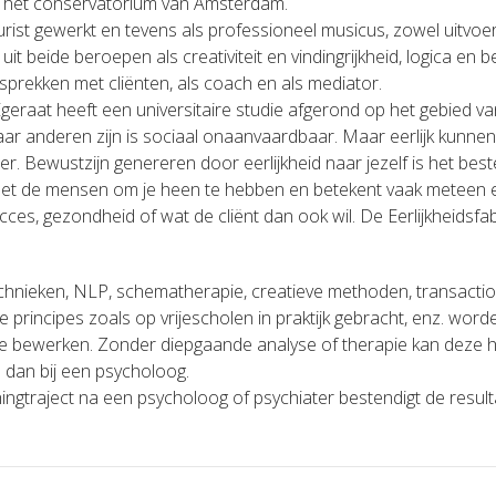
an het conservatorium van Amsterdam.
jurist gewerkt en tevens als professioneel musicus, zowel uitvo
it beide beroepen als creativiteit en vindingrijkheid, logica en b
esprekken met cliënten, als coach en als mediator.
geraat heeft een universitaire studie afgerond op het gebied van
 naar anderen zijn is sociaal onaanvaardbaar. Maar eerlijk kunnen 
er. Bewustzijn genereren door eerlijkheid naar jezelf is het be
et de mensen om je heen te hebben en betekent vaak meteen 
cces, gezondheid of wat de cliënt dan ook wil. De Eerlijkheidsfabr
echnieken, NLP, schematherapie, creatieve methoden, transacti
he principes zoals op vrijescholen in praktijk gebracht, enz. wo
te bewerken. Zonder diepgaande analyse of therapie kan deze h
 dan bij een psycholoog.
ingtraject na een psycholoog of psychiater bestendigt de resul