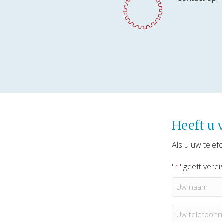
Heeft u 
Als u uw telef
"
" geeft vere
*
Uw
naam
*
Uw