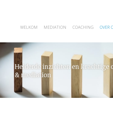
WELKOM
MEDIATION
COACHING
OVER 
Helderde inzichten en krachtige 
& mediation