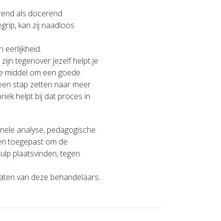
erend als docerend.
egrip, kan zij naadloos
 eerlijkheid.
zijn tegenover jezelf helpt je
ste middel om een goede
een stap zetten naar meer
iek helpt bij dat proces in
onele analyse, pedagogische
rden toegepast om de
ulp plaatsvinden, tegen
taten van deze behandelaars.